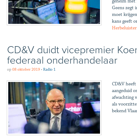
geheim met 
Geens zegt i
moet krijgen
kans geeft o
Herbeluister
CD&V duidt vicepremier Koe
federaal onderhandelaar
op
08 oktober 2019
•
Radio 1
CD&V heeft 
aangeduid om
afwachting v
als voorzitt
bekend Vlaa