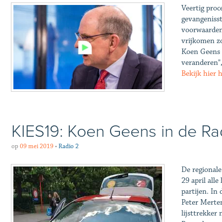
Veertig proc
gevangenisst
voorwaarden 
vrijkomen zo
Koen Geens 
veranderen",
Bekijk hier 
KIES19: Koen Geens in de R
op
09 mei 2019
•
Radio 2
De regionale
29 april alle
partijen. I
Peter Merten
lijsttrekker