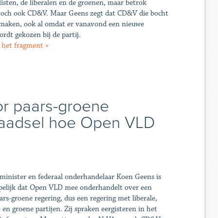
listen, de liberalen en de groenen, maar betrok
k toch ook CD&V. Maar Geens zegt dat CD&V die bocht
 maken, ook al omdat er vanavond een nieuwe
ordt gekozen bij de partij.
 het fragment »
r paars-groene
 raadsel hoe Open VLD
inister en federaal onderhandelaar Koen Geens is
jpelijk dat Open VLD mee onderhandelt over een
ars-groene regering, dus een regering met liberale,
e en groene partijen. Zij spraken eergisteren in het