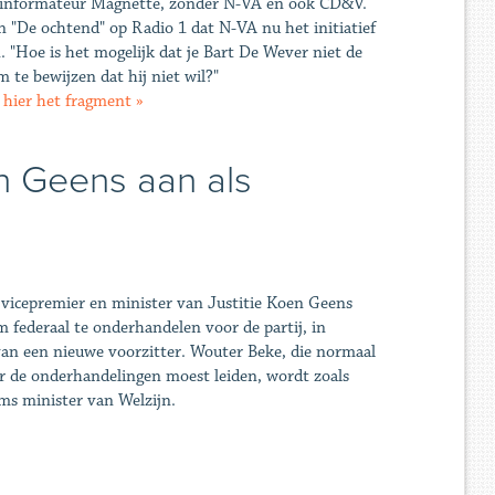
informateur Magnette, zonder N-VA en ook CD&V.
n "De ochtend" op Radio 1 dat N-VA nu het initiatief
. "Hoe is het mogelijk dat je Bart De Wever niet de
m te bewijzen dat hij niet wil?"
 hier het fragment »
n Geens aan als
vicepremier en minister van Justitie Koen Geens
 federaal te onderhandelen voor de partij, in
an een nieuwe voorzitter. Wouter Beke, die normaal
er de onderhandelingen moest leiden, wordt zoals
ms minister van Welzijn.