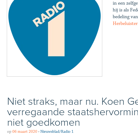
in een zelf
hij is als F
bedeling va
Herbeluister
Niet straks, maar nu. Koen G
verregaande staatshervorming
niet goedkomen
op
06 maart 2020
•
Nieuwsblad/Radio 1