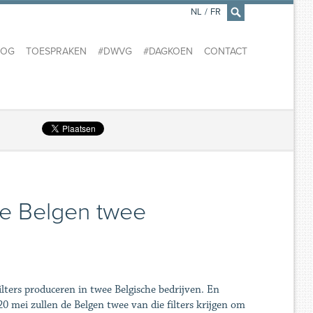
NL
/
FR
×
LOG
TOESPRAKEN
#DWVG
#DAGKOEN
CONTACT
de Belgen twee
filters produceren in twee Belgische bedrijven. En
20 mei zullen de Belgen twee van die filters krijgen om