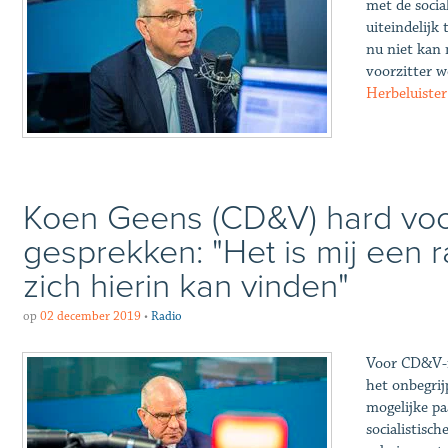
met de socia
uiteindelij
nu niet kan
voorzitter w
Herbeluister
Koen Geens (CD&V) hard voo
gesprekken: "Het is mij een
zich hierin kan vinden"
op
02 december 2019
•
Radio
Voor CD&V-m
het onbegri
mogelijke pa
socialistisch