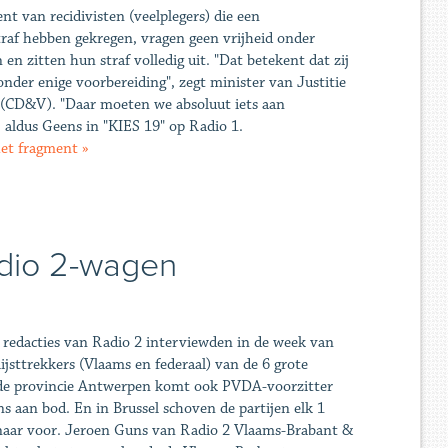
ent van recidivisten (veelplegers) die een
raf hebben gekregen, vragen geen vrijheid onder
en zitten hun straf volledig uit. "Dat betekent dat zij
nder enige voorbereiding", zegt minister van Justitie
(CD&V). "Daar moeten we absoluut iets aan
 aldus Geens in "KIES 19" op Radio 1.
het fragment »
adio 2-wagen
 redacties van Radio 2 interviewden in de week van
 lijsttrekkers (Vlaams en federaal) van de 6 grote
n de provincie Antwerpen komt ook PVDA-voorzitter
s aan bod. En in Brussel schoven de partijen elk 1
 naar voor. Jeroen Guns van Radio 2 Vlaams-Brabant &