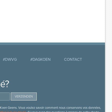
#DWVG
#DAGKOEN
CONTACT
mé?
s de Koen Geens. Vous voulez savoir comment nous conservons vos données,