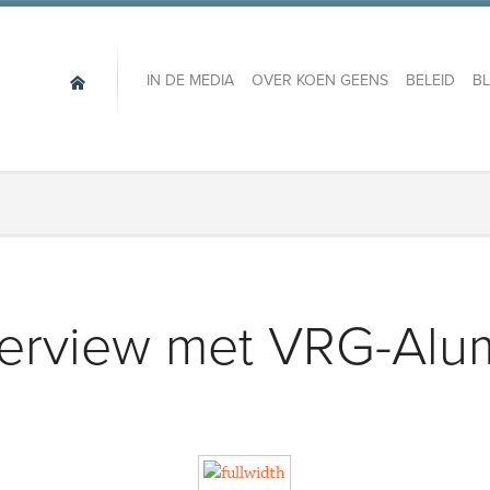
IN DE MEDIA
OVER KOEN GEENS
BELEID
B
terview met VRG-Alu