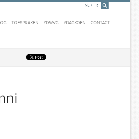
NL
/
FR
×
LOG
TOESPRAKEN
#DWVG
#DAGKOEN
CONTACT
mni