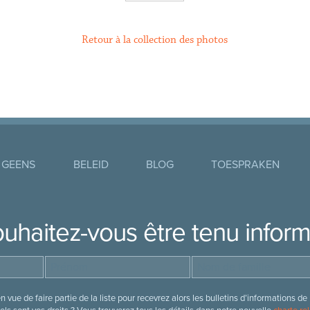
Retour à la collection des photos
 GEENS
BELEID
BLOG
TOESPRAKEN
uhaitez-vous être tenu infor
 vue de faire partie de la liste pour recevrez alors les bulletins d’information