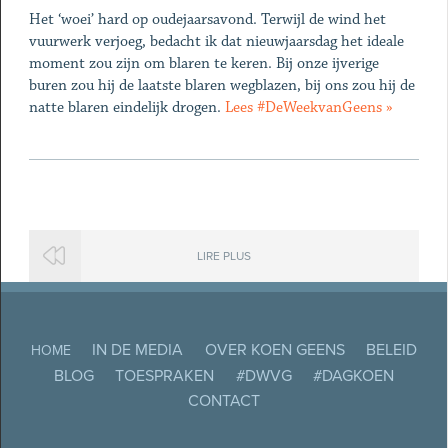
Het ‘woei’ hard op oudejaarsavond. Terwijl de wind het
vuurwerk verjoeg, bedacht ik dat nieuwjaarsdag het ideale
moment zou zijn om blaren te keren. Bij onze ijverige
buren zou hij de laatste blaren wegblazen, bij ons zou hij de
natte blaren eindelijk drogen.
Lees #DeWeekvanGeens »
LIRE PLUS
IN DE MEDIA
OVER KOEN GEENS
BELEID
HOME
BLOG
TOESPRAKEN
#DWVG
#DAGKOEN
CONTACT