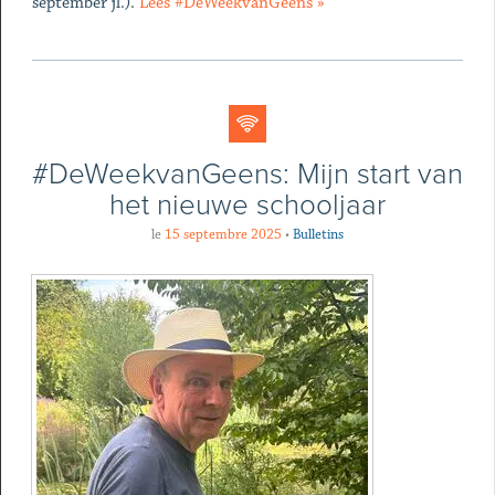
september jl.).
Lees #DeWeekvanGeens »
#DeWeekvanGeens: Mijn start van
het nieuwe schooljaar
le
15 septembre 2025
•
Bulletins