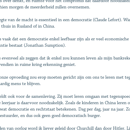
s over denkt, en ruimte voor het compromis dat daardoor noodzakeli
hien morgen de meerderheid zullen overnemen.
egte van de macht is essentieel in een democratie (Claude Lefort). W
 thuis in Rusland of in China.
es vaak dat een democratie enkel leefbaar zijn als er veel economische gr
antie bestaat (Jonathan Sumption).
s evenveel als zeggen dat ik enkel zou kunnen leven als mijn bankrek
vendien in ruime kring erkenning geniet.
onze opvoeding zou erop moeten gericht zijn om ons te leren met te
ardig mens te blijven.
eldt ook voor de samenleving. Zij moet leren omgaan met tegenspoed
e leerjaar is daarvoor noodzakelijk. Zoals de kinderen in China lere
 wat democratie en rechtstaat betekenen. Dag per dag, jaar na jaar. 
estuurder, en dus ook geen goed democratisch burger.
jden van oorlog word ik liever geleid door Churchill dan door Hitler. 