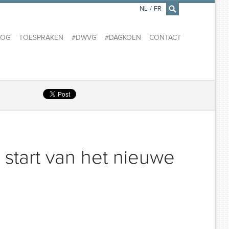
NL
/
FR
×
LOG
TOESPRAKEN
#DWVG
#DAGKOEN
CONTACT
tart van het nieuwe