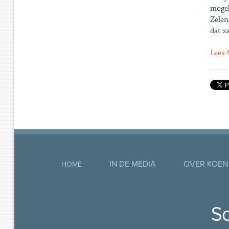
mogel
Zelen
dat z
Lees
IN DE MEDIA
OVER KOEN
HOME
So