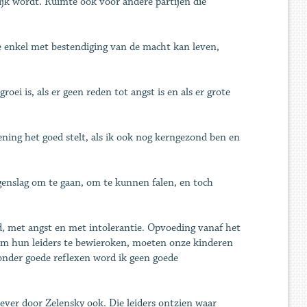
jk wordt. Ruimte ook voor andere partijen die
ie enkel met bestendiging van de macht kan leven,
oei is, als er geen reden tot angst is en als er grote
ening het goed stelt, als ik ook nog kerngezond ben en
genslag om te gaan, om te kunnen falen, en toch
, met angst en met intolerantie. Opvoeding vanaf het
n om hun leiders te bewieroken, moeten onze kinderen
Zonder goede reflexen word ik geen goede
Liever door Zelensky ook. Die leiders ontzien waar