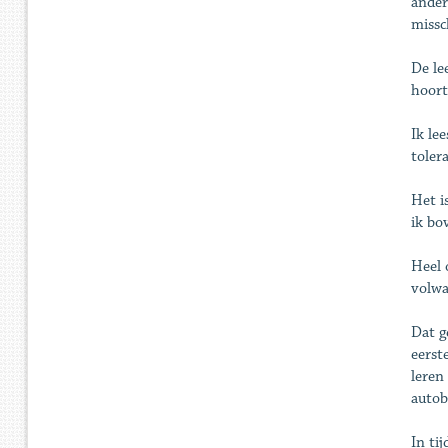
ander
missc
De le
hoort
Ik le
toler
Het i
ik bo
Heel 
volwa
Dat g
eerst
leren
autob
In ti