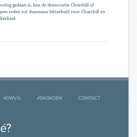
oorlog gedaan is, kan de democratie Churchill of
geen reden tot duurzame bitterheid voor Churchill en
ekerheid.
#DWVG
#DAGKOEN
CONTACT
mé?