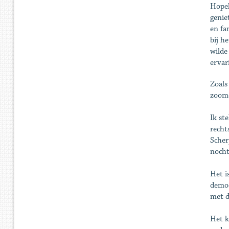
Hopel
genie
en fa
bij h
wilde
ervar
Zoals
zoomc
Ik st
recht
Scher
nocht
Het i
democ
met d
Het k