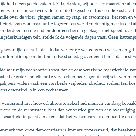
ijk had u een goede vakantie? Ja, dank u, wij ook. De maanden juli 
ten van het mooie weer, de tuin, de Belgische natuur en de kust. Da
milie over de vloer, gingen samen op stap, en zwommen, fietsten en
et einde van zomervakantie logeren, en werkten duchtig mee in de t
 onderdoen, en die nadien door een hernia geplaagd met spoed naar d
ingsdeskundigen telt, stelde ik de volgende dagen vast. Geen kattenpi
 gewoonlijk, dacht ik dat ik dat varkentje wel eens zou wassen en gaf
onferentie op een buitenlandse studiedag over een thema dat best wat
elde met mijn toehoorders vast dat de democratische meerderheid vand
sstaat. Eerder dan elkaar te versterken bedreigen de vrijheid van men
pslijpers willen vaak één van beide vrijheden absoluut stellen ten ko
ans essentieel is in een rechtsstaat.
s verrassend met hoeveel absolute zekerheid mensen vandaag bepaal
ratie en de rechtsstaat. Niet dat het verdedigen van een overtuiging 
e waarheid in pacht, miskent dat het wezen van de democratie en de 
enmerk van onze democratieën is immers onzekerheid, dat betekent 