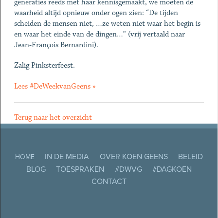
generaties reeds met haar kennisgemaakt, we moeten de
waarheid altijd opnieuw onder ogen zien: “De tijden
scheiden de mensen niet, …ze weten niet waar het begin is
en waar het einde van de dingen…” (vrij vertaald naar
Jean-François Bernardini).
Zalig Pinksterfeest.
Lees #DeWeekvanGeens »
Terug naar het overzicht
IN DE MEDIA
OVER KOEN GEENS
BELEID
HOME
BLOG
TOESPRAKEN
#DWVG
#DAGKOEN
CONTACT