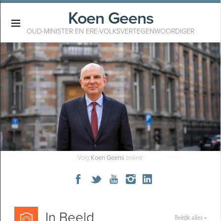
Koen Geens
×
OUD-MINISTER EN ERE-VOLKSVERTEGENWOORDIGER
Volg
Koen Geens
online:
In Beeld
Bekijk alles »