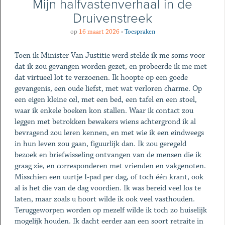
Mijn halfvastenverhaal in de
Druivenstreek
op
16 maart 2026
•
Toespraken
Toen ik Minister Van Justitie werd stelde ik me soms voor
dat ik zou gevangen worden gezet, en probeerde ik me met
dat virtueel lot te verzoenen. Ik hoopte op een goede
gevangenis, een oude liefst, met wat verloren charme. Op
een eigen kleine cel, met een bed, een tafel en een stoel,
waar ik enkele boeken kon stallen. Waar ik contact zou
leggen met betrokken bewakers wiens achtergrond ik al
bevragend zou leren kennen, en met wie ik een eindweegs
in hun leven zou gaan, figuurlijk dan. Ik zou geregeld
bezoek en briefwisseling ontvangen van de mensen die ik
graag zie, en corresponderen met vrienden en vakgenoten.
Misschien een uurtje I-pad per dag, of toch één krant, ook
al is het die van de dag voordien. Ik was bereid veel los te
laten, maar zoals u hoort wilde ik ook veel vasthouden.
Teruggeworpen worden op mezelf wilde ik toch zo huiselijk
mogelijk houden. Ik dacht eerder aan een soort retraite in