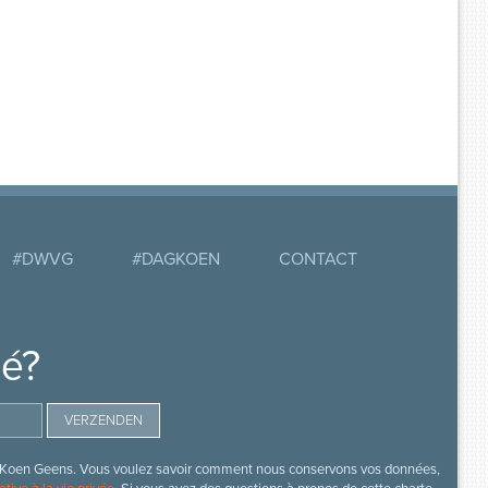
#DWVG
#DAGKOEN
CONTACT
mé?
s de Koen Geens. Vous voulez savoir comment nous conservons vos données,