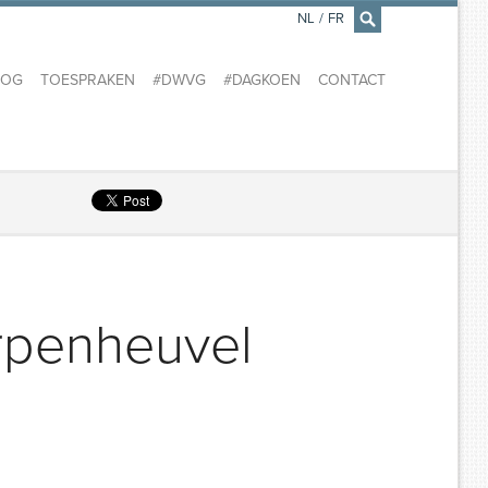
NL
/
FR
×
LOG
TOESPRAKEN
#DWVG
#DAGKOEN
CONTACT
rpenheuvel