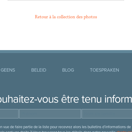
Retour à la collection des photos
 GEENS
BELEID
BLOG
TOESPRAKEN
uhaitez-vous être tenu infor
 vue de faire partie de la liste pour recevrez alors les bulletins d’information