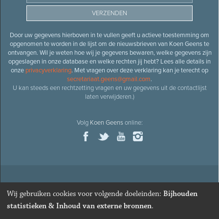
Door uw gegevens hierboven in te vullen geeft u actieve toestemming om
opgenomen te worden in de lijst om de nieuwsbrieven van Koen Geens te
ontvangen. Wil je weten hoe wij je gegevens bewaren, welke gegevens zijn
opgeslagen in onze database en welke rechten jij hebt? Lees alle details in
onze
privacyverklaring
. Met vragen over deze verklaring kan je terecht op
secretariaat.geens@gmail.com
.
U kan steeds een rechtzetting vragen en uw gegevens uit de contactlijst
laten verwijderen.)
Volg
Koen Geens
online:
© 2026
Oud-minister en ere-volksvertegenwoordiger
Koen
Wij gebruiken cookies voor volgende doeleinden:
Bijhouden
Geens
· Alle rechten voorbehouden ·
Cookies wijzigen
statistieken & Inhoud van externe bronnen
.
Webdesign
&
website ontwikkeling
door
Zenjoy in Leuven
. Powered by