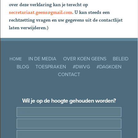
over deze verklaring kan je terecht op
secretariaat.geens@gmail.com
. U kan steeds een
rechtzetting vragen en uw gegevens uit de contactlijst
laten verwijderen.)
IN DE MEDIA
OVER KOEN GEENS
BELEID
HOME
BLOG
TOESPRAKEN
#DWVG
#DAGKOEN
CONTACT
Wil je op de hoogte gehouden worden?