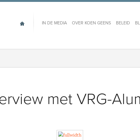
IN DE MEDIA
OVER KOEN GEENS
BELEID
B
terview met VRG-Alu