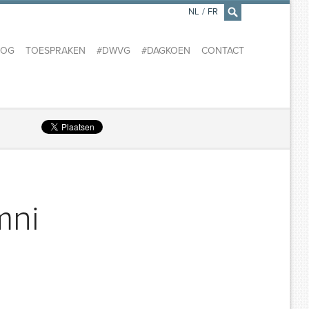
NL
/
FR
×
LOG
TOESPRAKEN
#DWVG
#DAGKOEN
CONTACT
mni