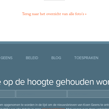
Terug naar het overzicht van alle foto's »
 GEENS
BELEID
BLOG
TOESPRAKEN
je op de hoogte gehouden wo
 om opgenomen te worden in de lijst om de nieuwsbrieven van Koen Geens te ontv