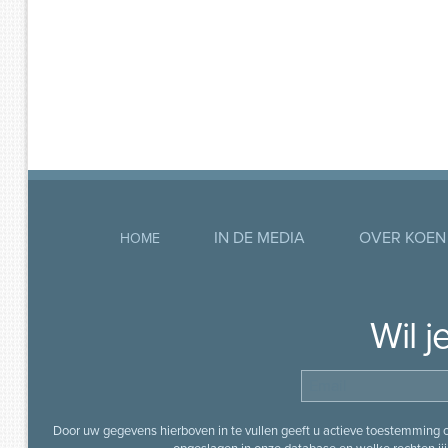
IN DE MEDIA
OVER KOEN
HOME
Wil 
Door uw gegevens hierboven in te vullen geeft u actieve toestemming