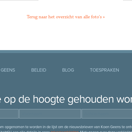
Terug naar het overzicht van alle foto's »
 GEENS
BELEID
BLOG
TOESPRAKEN
je op de hoogte gehouden wo
 om opgenomen te worden in de lijst om de nieuwsbrieven van Koen Geens te ontv