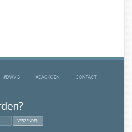
#DWVG
#DAGKOEN
CONTACT
rden?