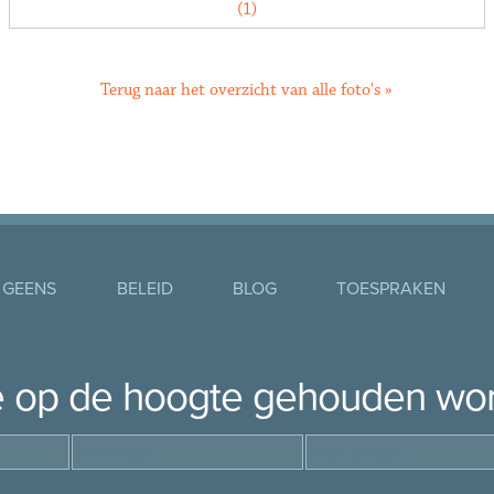
Terug naar het overzicht van alle foto's »
 GEENS
BELEID
BLOG
TOESPRAKEN
je op de hoogte gehouden wo