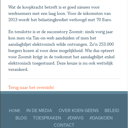
Wat de koopkracht betreft is er goed nieuws voor
werknemers met een laag loon. Voor de inkomsten van
2013 wordt het belastingkrediet verhoogd met 70 Euro.
En tenslotte is er de successtory Zoomit: sinds vorig jaar
kon men via Tax-on-web aanduiden of men het
aanslagbiljet elektronisch wilde ontvangen. Zo’n 253.000
burgers kozen al voor deze mogelijkheid. Wie dus opteert
voor Zoomit krijgt in de toekomst het aanslagbiljet enkel
elektronisch toegestuurd. Deze keuze is nu ook wettelijk
verankerd.
Terug naar het overzicht
IN DE MEDIA
OVER KOEN GEENS
BELEID
HOME
BLOG
TOESPRAKEN
#DWVG
#DAGKOEN
CONTACT