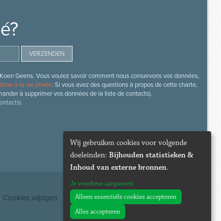
mé?
s de Koen Geens. Vous voulez savoir comment nous conservons vos données,
ative à la vie privée
. Si vous avez des questions à propos de cette charte,
mander à supprimer vos données de la liste de contacts).
ontacts).
Wij gebruiken cookies voor volgende
doeleinden:
Bijhouden statistieken &
Inhoud van externe bronnen
.
Je voorkeur aanpassen
Alleen essentiële cookies accepteren
·
Cookies wijzigen
Alles accepteren