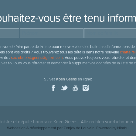
uhaitez-vous être tenu infor
 vue de faire partie de la liste pour recevrez alors les bulletins d’information
ls sont vos droits ? Vous trouverez tous les détails dans notre nouvelle
charte rel
vante :
secretariaat.geens@gmail.com
. Vous pouvez toujours vous rétracter et de
vez toujours vous rétracter et demander à supprimer vos données de la liste de c
Suivez
Koen Geens
en ligne:
nistre et député honoraire
Koen Geens
· Alle rechten voorbehouden 
Webdesign & développement par Zenjoy de Louvain
. Powered by
Nimbu
.