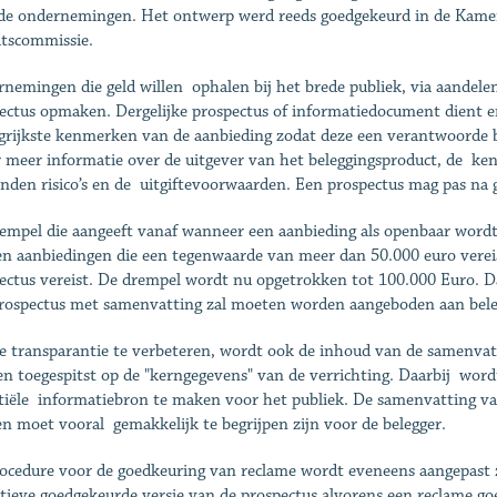
de ondernemingen. Het ontwerp werd reeds goedgekeurd in de Kamer en
tscommissie.
nemingen die geld willen ophalen bij het brede publiek, via aandele
ectus opmaken. Dergelijke prospectus of informatiedocument dient e
grijkste kenmerken van de aanbieding zodat deze een verantwoorde b
 meer informatie over de uitgever van het beleggingsproduct, de ke
nden risico’s en de uitgiftevoorwaarden. Een prospectus mag pas n
empel die aangeeft vanaf wanneer een aanbieding als openbaar word
n aanbiedingen die een tegenwaarde van meer dan 50.000 euro vereis
ectus vereist. De drempel wordt nu opgetrokken tot 100.000 Euro. Da
rospectus met samenvatting zal moeten worden aangeboden aan beleg
 transparantie te verbeteren, wordt ook de inhoud van de samenvatt
n toegespitst op de "kerngegevens" van de verrichting. Daarbij wor
tiële informatiebron te maken voor het publiek. De samenvatting va
 en moet vooral gemakkelijk te begrijpen zijn voor de belegger.
ocedure voor de goedkeuring van reclame wordt eveneens aangepast
itieve goedgekeurde versie van de prospectus alvorens een reclame goe