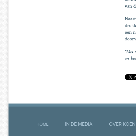
van d
Naast
drukk
een n
doorv
“Met d
en bo
IN DE MEDIA
OVER KOEN
HOME