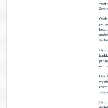
voor 
Senaa
Onder
prosp
belan
onder
verbo
De dr
hadde
prosp
een p
Om de
worde
essen
zijn,
De pr
defin