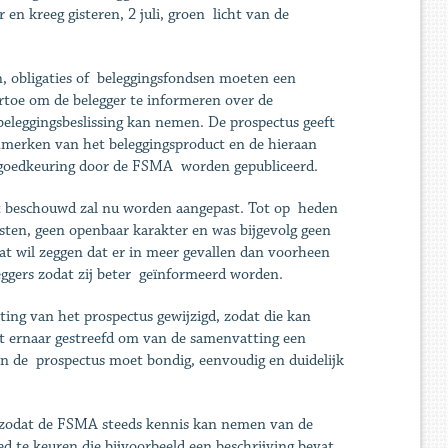
 kreeg gisteren, 2 juli, groen licht van de
n, obligaties of beleggingsfondsen moeten een
rtoe om de belegger te informeren over de
eleggingsbeslissing kan nemen. De prospectus geeft
nmerken van het beleggingsproduct en de hieraan
a goedkeuring door de FSMA worden gepubliceerd.
t beschouwd zal nu worden aangepast. Tot op heden
ten, geen openbaar karakter en was bijgevolg geen
t wil zeggen dat er in meer gevallen dan voorheen
gers zodat zij beter geïnformeerd worden.
ing van het prospectus gewijzigd, zodat die kan
dt ernaar gestreefd om van de samenvatting een
n de prospectus moet bondig, eenvoudig en duidelijk
 zodat de FSMA steeds kennis kan nemen van de
d te keuren die bijvoorbeeld een beschrijving bevat