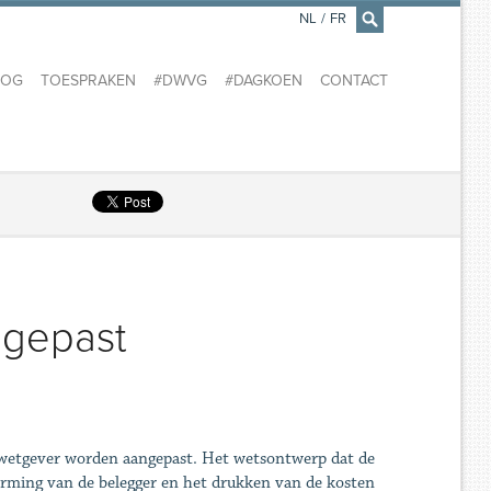
NL
/
FR
×
LOG
TOESPRAKEN
#DWVG
#DAGKOEN
CONTACT
ngepast
 wetgever worden aangepast. Het wetsontwerp dat de
erming van de belegger en het drukken van de kosten