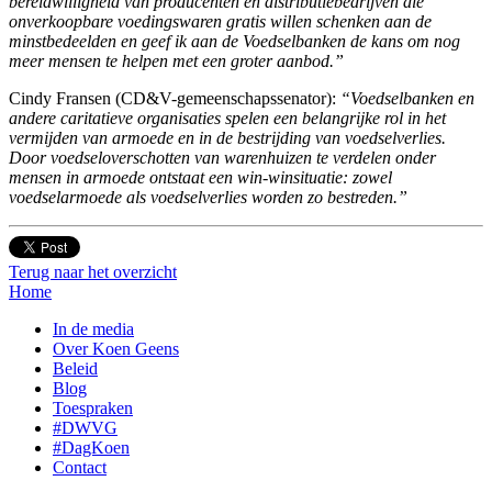
bereidwilligheid van producenten en distributiebedrijven die
onverkoopbare voedingswaren gratis willen schenken aan de
minstbedeelden en geef ik aan de Voedselbanken de kans om nog
meer mensen te helpen met een groter aanbod.”
Cindy Fransen (CD&V-gemeenschapssenator):
“Voedselbanken en
andere caritatieve organisaties spelen een belangrijke rol in het
vermijden van armoede en in de bestrijding van voedselverlies.
Door voedseloverschotten van warenhuizen te verdelen onder
mensen in armoede ontstaat een win-winsituatie: zowel
voedselarmoede als voedselverlies worden zo bestreden.”
Terug naar het overzicht
Home
In de media
Over Koen Geens
Beleid
Blog
Toespraken
#DWVG
#DagKoen
Contact