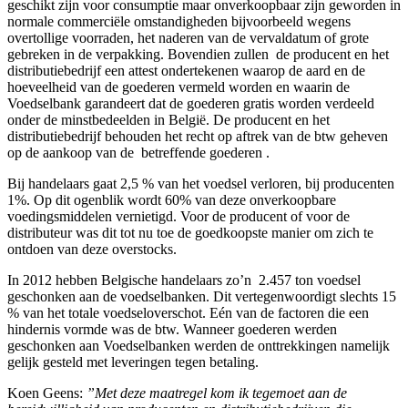
geschikt zijn voor consumptie maar onverkoopbaar zijn geworden in
normale commerciële omstandigheden bijvoorbeeld wegens
overtollige voorraden, het naderen van de vervaldatum of grote
gebreken in de verpakking. Bovendien zullen de producent en het
distributiebedrijf een attest ondertekenen waarop de aard en de
hoeveelheid van de goederen vermeld worden en waarin de
Voedselbank garandeert dat de goederen gratis worden verdeeld
onder de minstbedeelden in België. De producent en het
distributiebedrijf behouden het recht op aftrek van de btw geheven
op de aankoop van de betreffende goederen .
Bij handelaars gaat 2,5 % van het voedsel verloren, bij producenten
1%. Op dit ogenblik wordt 60% van deze onverkoopbare
voedingsmiddelen vernietigd. Voor de producent of voor de
distributeur was dit tot nu toe de goedkoopste manier om zich te
ontdoen van deze overstocks.
In 2012 hebben Belgische handelaars zo’n 2.457 ton voedsel
geschonken aan de voedselbanken. Dit vertegenwoordigt slechts 15
% van het totale voedseloverschot. Eén van de factoren die een
hindernis vormde was de btw. Wanneer goederen werden
geschonken aan Voedselbanken werden de onttrekkingen namelijk
gelijk gesteld met leveringen tegen betaling.
Koen Geens:
”Met deze maatregel kom ik tegemoet aan de