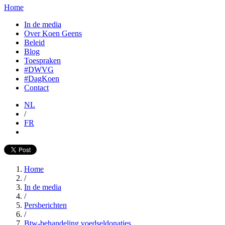
Home
In de media
Over Koen Geens
Beleid
Blog
Toespraken
#DWVG
#DagKoen
Contact
NL
/
FR
Home
/
In de media
/
Persberichten
/
Btw-behandeling voedseldonaties