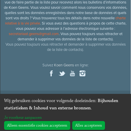
vue de faire partie de la liste pour recevrez alors les bulletins d’informations
de Koen Geens. Vous voulez savoir comment nous conservons vos données,
quelles sont les données enregistrées dans notre base de données et quels
sont vos droits ? Vous trouverez tous les détails dans notre nouvelle
charte
relative à la vie privée
. Si vous avez des questions à propos de cette charte,
vous pouvez vous adresser à l’adresse électronique suivante :
secretariaat.geens@gmail.com
. Vous pouvez toujours vous rétracter et
demander à supprimer vos données de la liste de contacts).
Vous pouvez toujours vous rétracter et demander à supprimer vos données
de la liste de contacts).
Suivez
Koen Geens
en ligne:
Wij gebruiken cookies voor volgende doeleinden:
Bijhouden
© 2026
Ancien ministre et député honoraire
Koen Geens
· Alle
statistieken & Inhoud van externe bronnen
.
rechten voorbehouden ·
Cookies wijzigen
Je voorkeur aanpassen
Webdesign & développement par Zenjoy de Louvain
. Powered by
Nimbu
.
Alleen essentiële cookies accepteren
Alles accepteren