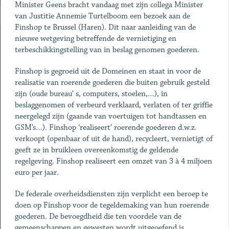
Minister Geens bracht vandaag met zijn collega Minister
van Justitie Annemie Turtelboom een bezoek aan de
Finshop te Brussel (Haren). Dit naar aanleiding van de
nieuwe wetgeving betreffende de vernietiging en
terbeschikkingstelling van in beslag genomen goederen.
Finshop is gegroeid uit de Domeinen en staat in voor de
realisatie van roerende goederen die buiten gebruik gesteld
zijn (oude bureau’ s, computers, stoelen,…), in
beslaggenomen of verbeurd verklaard, verlaten of ter griffie
neergelegd zijn (gaande van voertuigen tot handtassen en
GSM’s…). Finshop ‘realiseert’ roerende goederen d.w.z.
verkoopt (openbaar of uit de hand), recycleert, vernietigt of
geeft ze in bruikleen overeenkomstig de geldende
regelgeving. Finshop realiseert een omzet van 3 à 4 miljoen
euro per jaar.
De federale overheidsdiensten zijn verplicht een beroep te
doen op Finshop voor de tegeldemaking van hun roerende
goederen. De bevoegdheid die ten voordele van de
gemeenschappen en gewesten wordt uitgeoefend is