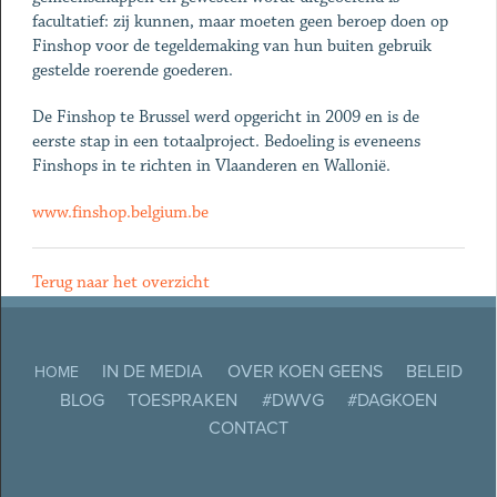
facultatief: zij kunnen, maar moeten geen beroep doen op
Finshop voor de tegeldemaking van hun buiten gebruik
gestelde roerende goederen.
De Finshop te Brussel werd opgericht in 2009 en is de
eerste stap in een totaalproject. Bedoeling is eveneens
Finshops in te richten in Vlaanderen en Wallonië.
www.finshop.belgium.be
Terug naar het overzicht
IN DE MEDIA
OVER KOEN GEENS
BELEID
HOME
BLOG
TOESPRAKEN
#DWVG
#DAGKOEN
CONTACT