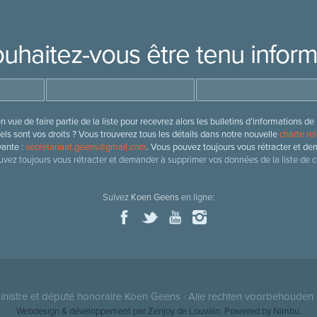
uhaitez-vous être tenu infor
 vue de faire partie de la liste pour recevrez alors les bulletins d’information
ls sont vos droits ? Vous trouverez tous les détails dans notre nouvelle
charte rel
vante :
secretariaat.geens@gmail.com
. Vous pouvez toujours vous rétracter et de
vez toujours vous rétracter et demander à supprimer vos données de la liste de c
Suivez
Koen Geens
en ligne:
nistre et député honoraire
Koen Geens
· Alle rechten voorbehouden 
Webdesign & développement par Zenjoy de Louvain
. Powered by
Nimbu
.