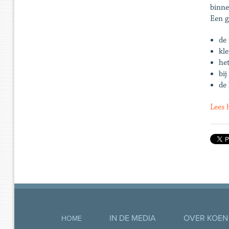
binne
Een g
de 
kl
het
bi
de 
Lees 
IN DE MEDIA
OVER KOEN
HOME