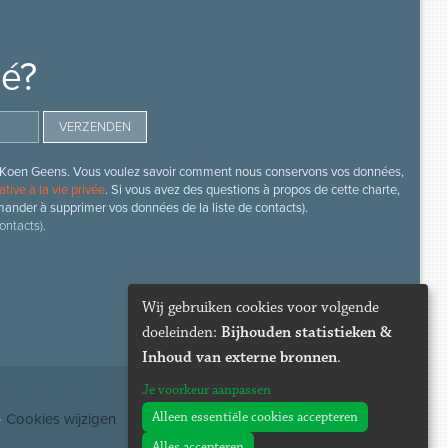
mé?
s de Koen Geens. Vous voulez savoir comment nous conservons vos données,
ative à la vie privée
. Si vous avez des questions à propos de cette charte,
mander à supprimer vos données de la liste de contacts).
ontacts).
Wij gebruiken cookies voor volgende
doeleinden:
Bijhouden statistieken &
Inhoud van externe bronnen
.
Je voorkeur aanpassen
Alleen essentiële cookies accepteren
·
Cookies wijzigen
Alles accepteren