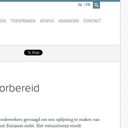
NL
/
FR
×
LOG
TOESPRAKEN
#DWVG
#DAGKOEN
CONTACT
orbereid
 medewerkers gevraagd om een oplijsting te maken van
et het Europees recht. Het wetsontwerp wordt