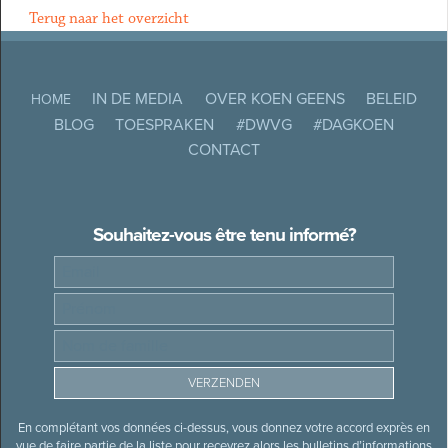
Terug naar het overzicht
IN DE MEDIA
OVER KOEN GEENS
BELEID
HOME
BLOG
TOESPRAKEN
#DWVG
#DAGKOEN
CONTACT
Souhaitez-vous être tenu informé?
En complétant vos données ci-dessus, vous donnez votre accord exprès en
vue de faire partie de la liste pour recevrez alors les bulletins d’informations