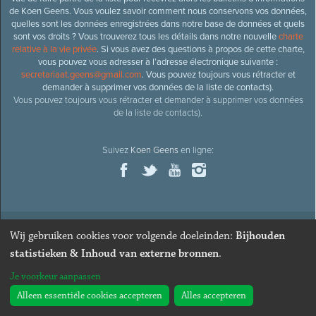
de Koen Geens. Vous voulez savoir comment nous conservons vos données,
quelles sont les données enregistrées dans notre base de données et quels
sont vos droits ? Vous trouverez tous les détails dans notre nouvelle
charte
relative à la vie privée
. Si vous avez des questions à propos de cette charte,
vous pouvez vous adresser à l’adresse électronique suivante :
secretariaat.geens@gmail.com
. Vous pouvez toujours vous rétracter et
demander à supprimer vos données de la liste de contacts).
Vous pouvez toujours vous rétracter et demander à supprimer vos données
de la liste de contacts).
Suivez
Koen Geens
en ligne:
Wij gebruiken cookies voor volgende doeleinden:
Bijhouden
© 2026
Ancien ministre et député honoraire
Koen Geens
· Alle
statistieken & Inhoud van externe bronnen
.
rechten voorbehouden ·
Cookies wijzigen
Je voorkeur aanpassen
Webdesign & développement par Zenjoy de Louvain
. Powered by
Nimbu
.
Alleen essentiële cookies accepteren
Alles accepteren