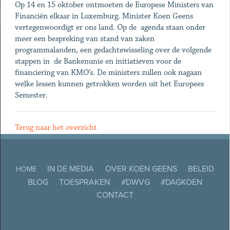
Op 14 en 15 oktober ontmoeten de Europese Ministers van
Financiën elkaar in Luxemburg. Minister Koen Geens
vertegenwoordigt er ons land. Op de agenda staan onder
meer een bespreking van stand van zaken
programmalanden, een gedachtewisseling over de volgende
stappen in de Bankenunie en initiatieven voor de
financiering van KMO’s. De ministers zullen ook nagaan
welke lessen kunnen getrokken worden uit het Europees
Semester.
Terug naar het overzicht
IN DE MEDIA
OVER KOEN GEENS
BELEID
HOME
BLOG
TOESPRAKEN
#DWVG
#DAGKOEN
CONTACT