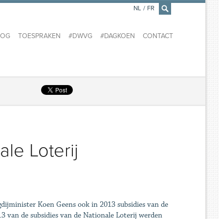
NL
/
FR
×
LOG
TOESPRAKEN
#DWVG
#DAGKOEN
CONTACT
le Loterij
gdijminister Koen Geens ook in 2013 subsidies van de
13 van de subsidies van de Nationale Loterij werden