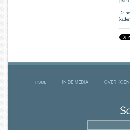
prakt
De or
kader
IN DE MEDIA
OVER KOEN
HOME
So