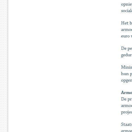
opnie
socia
Het b
armoe
euro 
De pe
gedur
Minis
hun p
opgen
Armoe
De pr
armoe
proje
Staat
armoed