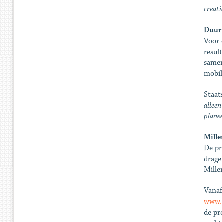
creati
Duur
Voor 
resul
samen
mobil
Staat
alleen
planee
Mille
De pr
drage
Mille
Vanaf
www.n
de pr