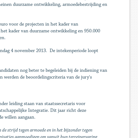
omeinen duurzame ontwikkeling, armoedebestrijding en
uro voor de projecten in het kader van
in het kader van duurzame ontwikkeling en 950.000
en.
aandag 4 november 2013. De intekenperiode loopt
didaten nog beter te begeleiden bij de indiening van
n werden de beoordelingscriteria van de jury's
nder leiding staan van staatssecretaris voor
happelijke Integratie. Dit jaar richt deze
de willen aangaan.
de strijd tegen armoede en in het bijzonder tegen
ganisaties aanmoedigen om vanuit hun terreinervaring