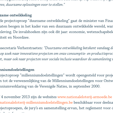
eve, duurzame oplossingen voor te stellen."
zame ontwikkeling
de projectoproep “duurzame ontwikkeling” gaat de minister van Finan
taten beogen in het kader van een duurzaam ontwikkelde wereld, want
leving. De invalshoeken zijn ook dit jaar: economie, wetenschapsbel
iteit en Noordzee.
ssecretaris Verherstraeten:
"Duurzame ontwikkeling betekent vandaag de
 op zoek naar innovatieve projecten om onze consumptie- en productieproc
t, maar ook naar projecten voor sociale inclusie waardoor de samenleving 
nniumdoelstellingen
ojectoproep “millenniumdoelstellingen” wordt opengesteld voor projec
n tot de verwezenlijking van de Millenniumdoelstellingen voor Ontw
nniumverklaring van de Verenigde Naties, in september 2000.
 4 november 2013 zijn de websites
www.nationaleloterij-armoede.be
ationaleloterij-millenniumdoelstellingen.be
beschikbaar voor deelna
ojectoproepen, de jury’s en samenstelling ervan, het reglement voor 