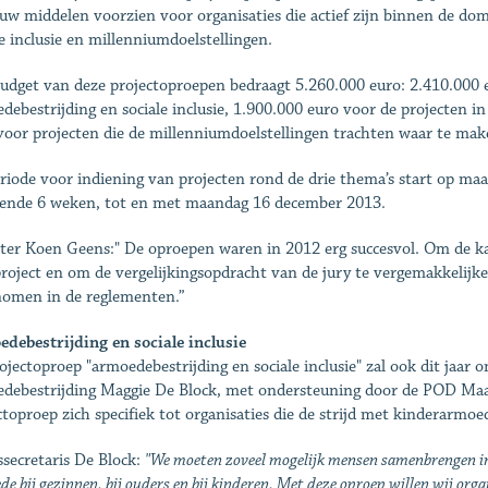
uw middelen voorzien voor organisaties die actief zijn binnen de d
le inclusie en millenniumdoelstellingen.
udget van deze projectoproepen bedraagt 5.260.000 euro: 2.410.000 e
debestrijding en sociale inclusie, 1.900.000 euro voor de projecten 
voor projecten die de millenniumdoelstellingen trachten waar te mak
riode voor indiening van projecten rond de drie thema’s start op m
ende 6 weken, tot en met maandag 16 december 2013.
ter Koen Geens:" De oproepen waren in 2012 erg succesvol. Om de kan
roject en om de vergelijkingsopdracht van de jury te vergemakkelijke
omen in de reglementen.”
debestrijding en sociale inclusie
ojectoproep "armoedebestrijding en sociale inclusie" zal ook dit jaar o
debestrijding Maggie De Block, met ondersteuning door de POD Maatsc
ctoproep zich specifiek tot organisaties die de strijd met kinderarmoe
ssecretaris De Block:
"We moeten zoveel mogelijk mensen samenbrengen in 
e bij gezinnen, bij ouders en bij kinderen. Met deze oproep willen wij or