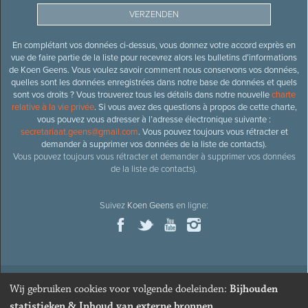
En complétant vos données ci-dessus, vous donnez votre accord exprès en
vue de faire partie de la liste pour recevrez alors les bulletins d’informations
de Koen Geens. Vous voulez savoir comment nous conservons vos données,
quelles sont les données enregistrées dans notre base de données et quels
sont vos droits ? Vous trouverez tous les détails dans notre nouvelle
charte
relative à la vie privée
. Si vous avez des questions à propos de cette charte,
vous pouvez vous adresser à l’adresse électronique suivante :
secretariaat.geens@gmail.com
. Vous pouvez toujours vous rétracter et
demander à supprimer vos données de la liste de contacts).
Vous pouvez toujours vous rétracter et demander à supprimer vos données
de la liste de contacts).
Suivez
Koen Geens
en ligne:
Wij gebruiken cookies voor volgende doeleinden:
Bijhouden
© 2026
Ancien ministre et député honoraire
Koen Geens
· Alle
statistieken & Inhoud van externe bronnen
.