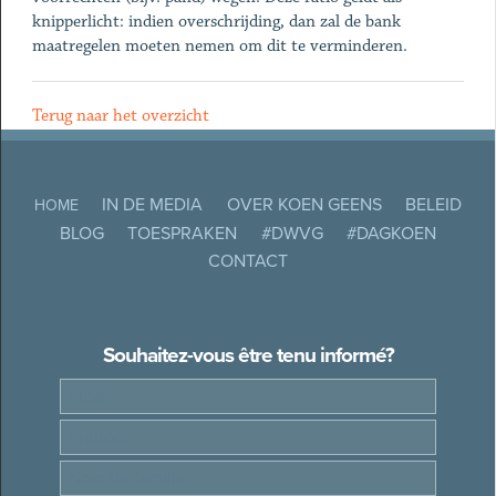
knipperlicht: indien overschrijding, dan zal de bank
maatregelen moeten nemen om dit te verminderen.
Terug naar het overzicht
IN DE MEDIA
OVER KOEN GEENS
BELEID
HOME
BLOG
TOESPRAKEN
#DWVG
#DAGKOEN
CONTACT
Souhaitez-vous être tenu informé?