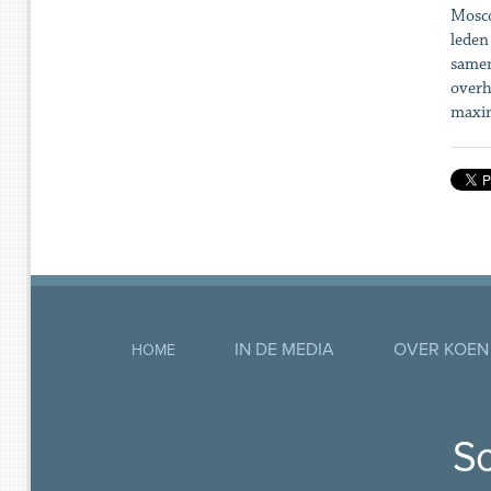
Mosco
leden
samen
overh
maxim
IN DE MEDIA
OVER KOEN
HOME
So