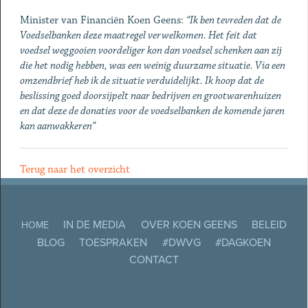
Minister van Financiën Koen Geens:
“Ik ben tevreden dat de
Voedselbanken deze maatregel verwelkomen. Het feit dat
voedsel weggooien voordeliger kon dan voedsel schenken aan zij
die het nodig hebben, was een weinig duurzame situatie. Via een
omzendbrief heb ik de situatie verduidelijkt. Ik hoop dat de
beslissing goed doorsijpelt naar bedrijven en grootwarenhuizen
en dat deze de donaties voor de voedselbanken de komende jaren
kan aanwakkeren”
Terug naar het overzicht
IN DE MEDIA
OVER KOEN GEENS
BELEID
HOME
BLOG
TOESPRAKEN
#DWVG
#DAGKOEN
CONTACT