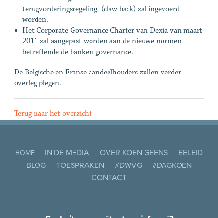
terugvorderingsregeling (claw back) zal ingevoerd
worden.
Het Corporate Governance Charter van Dexia van maart
2011 zal aangepast worden aan de nieuwe normen
betreffende de banken governance.
De Belgische en Franse aandeelhouders zullen verder
overleg plegen.
Terug naar het overzicht
IN DE MEDIA
OVER KOEN GEENS
BELEID
HOME
BLOG
TOESPRAKEN
#DWVG
#DAGKOEN
CONTACT