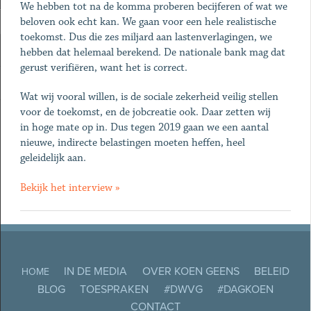
We hebben tot na de komma proberen becijferen of wat we
beloven ook echt kan. We gaan voor een hele realistische
toekomst. Dus die zes miljard aan lastenverlagingen, we
hebben dat helemaal berekend. De nationale bank mag dat
gerust verifiëren, want het is correct.
Wat wij vooral willen, is de sociale zekerheid veilig stellen
voor de toekomst, en de jobcreatie ook. Daar zetten wij
in hoge mate op in. Dus tegen 2019 gaan we een aantal
nieuwe, indirecte belastingen moeten heffen, heel
geleidelijk aan.
Bekijk het interview »
IN DE MEDIA
OVER KOEN GEENS
BELEID
HOME
BLOG
TOESPRAKEN
#DWVG
#DAGKOEN
CONTACT