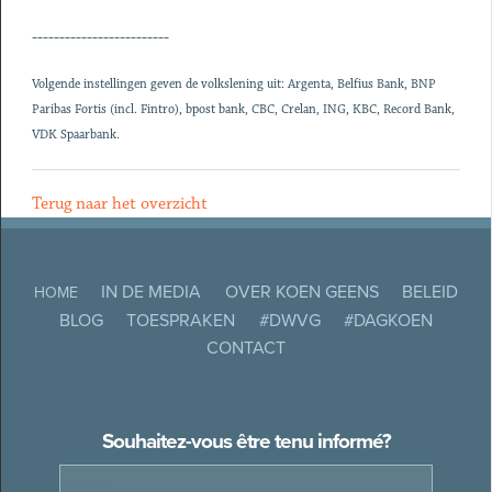
-------------------------
Volgende instellingen geven de volkslening uit: Argenta, Belfius Bank, BNP
Paribas Fortis (incl. Fintro), bpost bank, CBC, Crelan, ING, KBC, Record Bank,
VDK Spaarbank.
Terug naar het overzicht
IN DE MEDIA
OVER KOEN GEENS
BELEID
HOME
BLOG
TOESPRAKEN
#DWVG
#DAGKOEN
CONTACT
Souhaitez-vous être tenu informé?