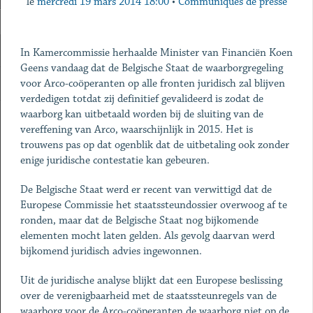
le
mercredi 19 mars 2014 18:00
•
Communiqués de presse
In Kamercommissie herhaalde Minister van Financiën Koen
Geens vandaag dat de Belgische Staat de waarborgregeling
voor Arco-coöperanten op alle fronten juridisch zal blijven
verdedigen totdat zij definitief gevalideerd is zodat de
waarborg kan uitbetaald worden bij de sluiting van de
vereffening van Arco, waarschijnlijk in 2015. Het is
trouwens pas op dat ogenblik dat de uitbetaling ook zonder
enige juridische contestatie kan gebeuren.
De Belgische Staat werd er recent van verwittigd dat de
Europese Commissie het staatssteundossier overwoog af te
ronden, maar dat de Belgische Staat nog bijkomende
elementen mocht laten gelden. Als gevolg daarvan werd
bijkomend juridisch advies ingewonnen.
Uit de juridische analyse blijkt dat een Europese beslissing
over de verenigbaarheid met de staatssteunregels van de
waarborg voor de Arco-coöperanten de waarborg niet op de