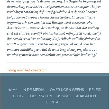
de vernietiging van de Arco-waarborg. De Belgische Regering zal
de waarborg voor de Arco-coöperanten echter consequent blijven
verdedigen totdat hij definitief gevalideerd is door de hoogste
Belgische en Europese juridische instanties. Onze juridische
argumentatie ten aanzien van Europa werd versterkt. Het
dossier kent nu zijn verdere verloop, en ik hoop dat dat verloop
snel zal zijn. Persoonlijk vind ik het met mijn partij noodzakelijk
dat een alternatieve oplossing, die juridisch volledig sluitend is,
wordt opgenomen in een toekomstig regeerakkoord voor het
onwaarschijnlijke geval dat de waarborg alsnog ongedaan zou
worden gemaakt door een definitieve gerechtelijke beslissing.“
Terug naar het overzicht
IN DE MEDIA
OVER KOEN GEENS
BELEID
HOME
BLOG
TOESPRAKEN
#DWVG
#DAGKOEN
CONTACT