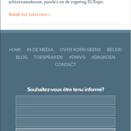
achternaamkeuze, panda's en de regering Di Rupo.
Bekijk het interview »
IN DE MEDIA
OVER KOEN GEENS
BELEID
HOME
BLOG
TOESPRAKEN
#DWVG
#DAGKOEN
CONTACT
Souhaitez-vous être tenu informé?