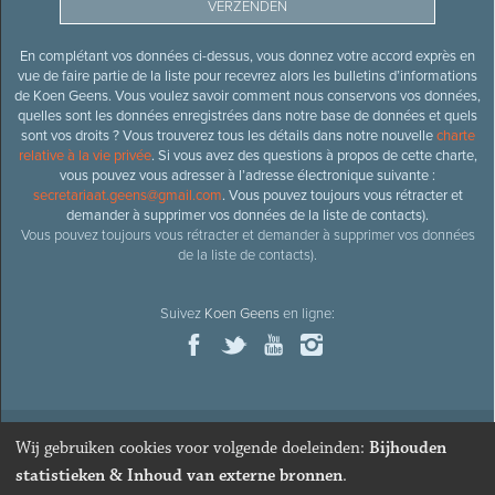
En complétant vos données ci-dessus, vous donnez votre accord exprès en
vue de faire partie de la liste pour recevrez alors les bulletins d’informations
de Koen Geens. Vous voulez savoir comment nous conservons vos données,
quelles sont les données enregistrées dans notre base de données et quels
sont vos droits ? Vous trouverez tous les détails dans notre nouvelle
charte
relative à la vie privée
. Si vous avez des questions à propos de cette charte,
vous pouvez vous adresser à l’adresse électronique suivante :
secretariaat.geens@gmail.com
. Vous pouvez toujours vous rétracter et
demander à supprimer vos données de la liste de contacts).
Vous pouvez toujours vous rétracter et demander à supprimer vos données
de la liste de contacts).
Suivez
Koen Geens
en ligne:
Wij gebruiken cookies voor volgende doeleinden:
Bijhouden
© 2026
Ancien ministre et député honoraire
Koen Geens
· Alle
statistieken & Inhoud van externe bronnen
.
rechten voorbehouden ·
Cookies wijzigen