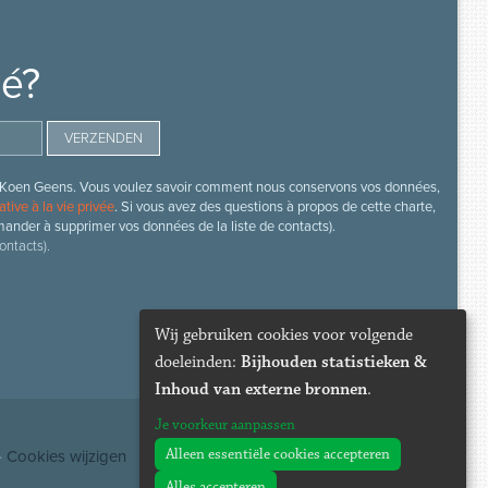
mé?
s de Koen Geens. Vous voulez savoir comment nous conservons vos données,
ative à la vie privée
. Si vous avez des questions à propos de cette charte,
mander à supprimer vos données de la liste de contacts).
ontacts).
Wij gebruiken cookies voor volgende
doeleinden:
Bijhouden statistieken &
Inhoud van externe bronnen
.
Je voorkeur aanpassen
Alleen essentiële cookies accepteren
·
Cookies wijzigen
Alles accepteren