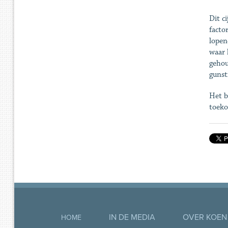
Dit c
facto
lopen
waar 
gehou
gunst
Het b
toeko
IN DE MEDIA
OVER KOEN
HOME