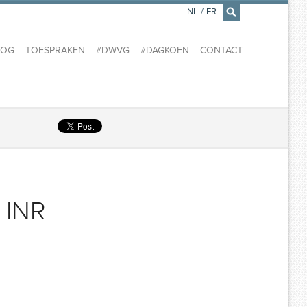
NL
/
FR
×
LOG
TOESPRAKEN
#DWVG
#DAGKOEN
CONTACT
s INR