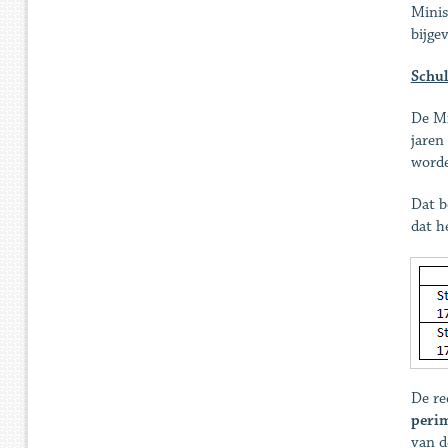
Minis
bijge
Schu
De Mi
jaren
worde
Dat b
dat h
De re
peri
van d