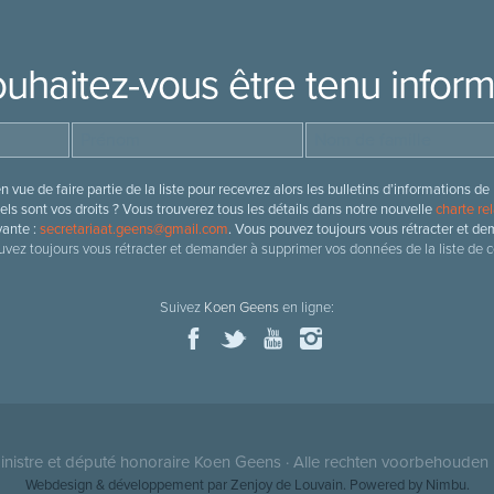
uhaitez-vous être tenu infor
 vue de faire partie de la liste pour recevrez alors les bulletins d’information
ls sont vos droits ? Vous trouverez tous les détails dans notre nouvelle
charte rel
vante :
secretariaat.geens@gmail.com
. Vous pouvez toujours vous rétracter et de
vez toujours vous rétracter et demander à supprimer vos données de la liste de c
Suivez
Koen Geens
en ligne:
nistre et député honoraire
Koen Geens
· Alle rechten voorbehouden 
Webdesign & développement par Zenjoy de Louvain
. Powered by
Nimbu
.