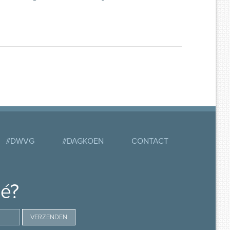
#DWVG
#DAGKOEN
CONTACT
mé?