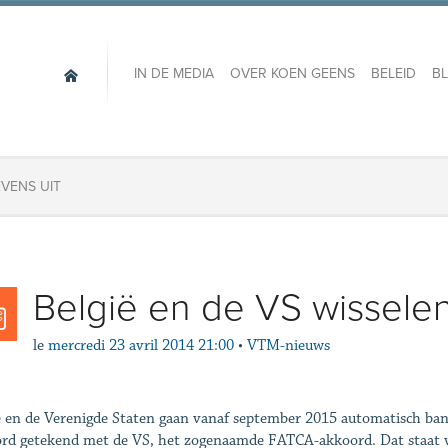
IN DE MEDIA
OVER KOEN GEENS
BELEID
B
EVENS UIT
België en de VS wissele
le
mercredi 23 avril 2014 21:00
•
VTM-nieuws
ë en de Verenigde Staten gaan vanaf september 2015 automatisch ban
rd getekend met de VS, het zogenaamde FATCA-akkoord. Dat staat v