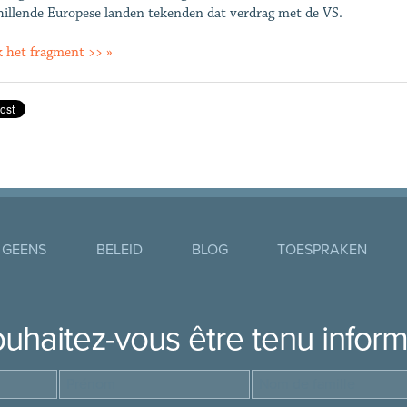
hillende Europese landen tekenden dat verdrag met de VS.
k het fragment >> »
 GEENS
BELEID
BLOG
TOESPRAKEN
uhaitez-vous être tenu infor