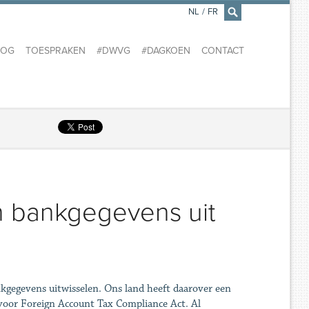
NL
/
FR
×
LOG
TOESPRAKEN
#DWVG
#DAGKOEN
CONTACT
n bankgegevens uit
kgegevens uitwisselen. Ons land heeft daarover een
oor Foreign Account Tax Compliance Act. Al