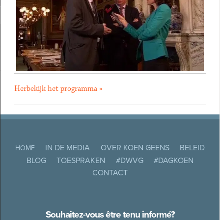
Herbekijk het programma »
IN DE MEDIA
OVER KOEN GEENS
BELEID
HOME
BLOG
TOESPRAKEN
#DWVG
#DAGKOEN
CONTACT
Souhaitez-vous être tenu informé?