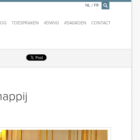
NL
/
FR
×
LOG
TOESPRAKEN
#DWVG
#DAGKOEN
CONTACT
appij