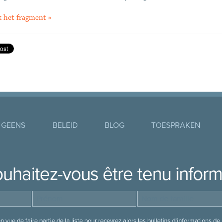
k het fragment »
 GEENS
BELEID
BLOG
TOESPRAKEN
uhaitez-vous être tenu infor
 vue de faire partie de la liste pour recevrez alors les bulletins d’information