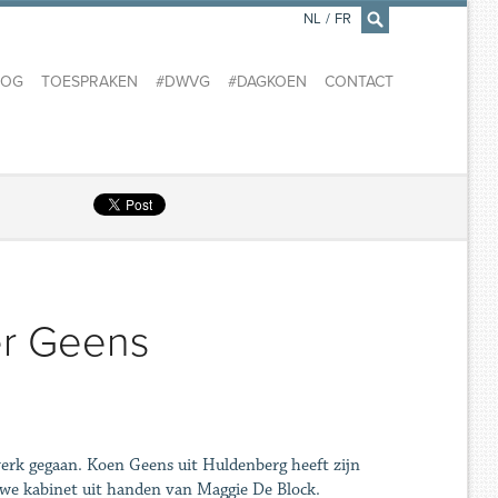
NL
/
FR
×
LOG
TOESPRAKEN
#DWVG
#DAGKOEN
CONTACT
er Geens
 werk gegaan. Koen Geens uit Huldenberg heeft zijn
euwe kabinet uit handen van Maggie De Block.