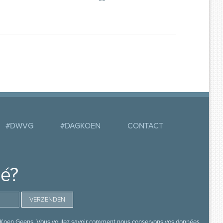
#DWVG
#DAGKOEN
CONTACT
mé?
s de Koen Geens. Vous voulez savoir comment nous conservons vos données,