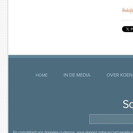
Bekij
IN DE MEDIA
OVER KOEN
HOME
So
En complétant vos données ci-dessus, vous donnez votre accord exprès en