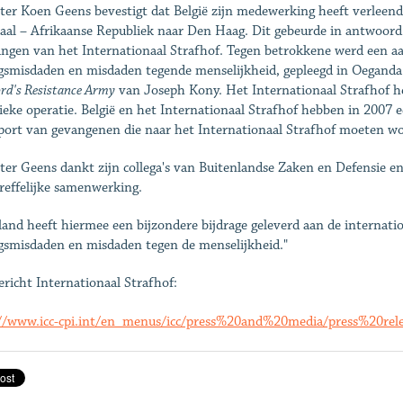
ter Koen Geens bevestigt dat België zijn medewerking heeft verlee
aal – Afrikaanse Republiek naar Den Haag. Dit gebeurde in antwoord 
ngen van het Internationaal Strafhof. Tegen betrokkene werd een 
gsmisdaden en misdaden tegende menselijkheid, gepleegd in Oeganda a
ord's Resistance Army
van Joseph Kony. Het Internationaal Strafhof hee
fieke operatie. België en het Internationaal Strafhof hebben in 2007 
port van gevangenen die naar het Internationaal Strafhof moeten wo
ter Geens dankt zijn collega's van Buitenlandse Zaken en Defensie en
reffelijke samenwerking.
land heeft hiermee een bijzondere bijdrage geleverd aan de internation
gsmisdaden en misdaden tegen de menselijkheid."
ericht Internationaal Strafhof:
//www.icc-cpi.int/en_menus/icc/press%20and%20media/press%20rele