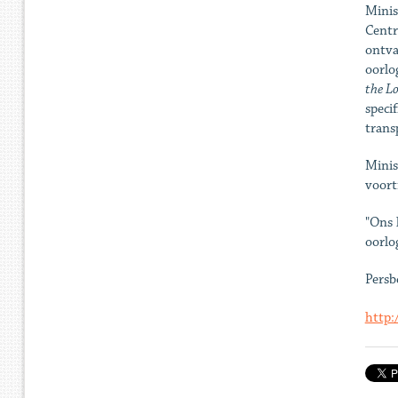
Minis
Centr
ontva
oorlo
the L
speci
trans
Minis
voort
"Ons 
oorlo
Persb
http: