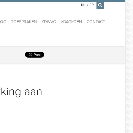
NL
/
FR
×
LOG
TOESPRAKEN
#DWVG
#DAGKOEN
CONTACT
king aan