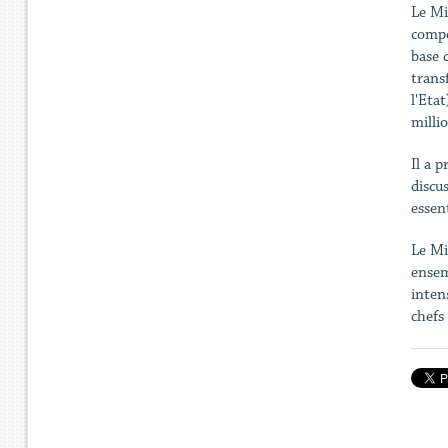
Le Mi
compé
base 
trans
l'Eta
millio
Il a 
discu
essent
Le Mi
ensem
inten
chefs