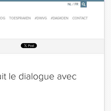
NL
/
FR
×
LOG
TOESPRAKEN
#DWVG
#DAGKOEN
CONTACT
it le dialogue avec