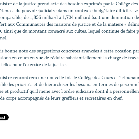
nistre de la justice prend acte des besoins exprimés par le Collège des 
tences du pouvoir judiciaire dans un contexte budgétaire difficile. Le
comparable, de 1,856 milliard à 1,704 milliard (soit une diminution de
fert aux Communautés des maisons de justice et de la matière « délinq
t), ainsi que du montant consacré aux cultes, lequel continue de faire 
ns).
pris bonne note des suggestions concrètes avancées à cette occasion par 
ssions en cours en vue de réduire substantiellement la charge de travail
ielles pour l'exercice de la justice.
nistre rencontrera une nouvelle fois le Collège des Cours et Tribunaux l
ble les priorités et de hiérarchiser les besoins en termes de personne
se et productif qu'il mène avec l'ordre judiciaire dont il a personnel
 de corps accompagnés de leurs greffiers et secrétaires en chef.