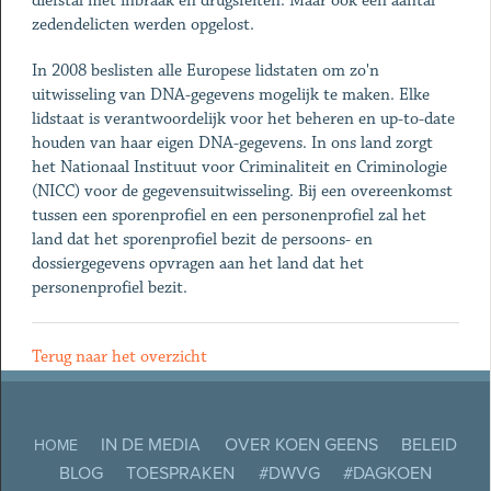
diefstal met inbraak en drugsfeiten. Maar ook een aantal
zedendelicten werden opgelost.
In 2008 beslisten alle Europese lidstaten om zo'n
uitwisseling van DNA-gegevens mogelijk te maken. Elke
lidstaat is verantwoordelijk voor het beheren en up-to-date
houden van haar eigen DNA-gegevens. In ons land zorgt
het Nationaal Instituut voor Criminaliteit en Criminologie
(NICC) voor de gegevensuitwisseling. Bij een overeenkomst
tussen een sporenprofiel en een personenprofiel zal het
land dat het sporenprofiel bezit de persoons- en
dossiergegevens opvragen aan het land dat het
personenprofiel bezit.
Terug naar het overzicht
IN DE MEDIA
OVER KOEN GEENS
BELEID
HOME
BLOG
TOESPRAKEN
#DWVG
#DAGKOEN