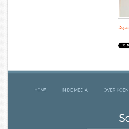
Regar
IN DE MEDIA
OVER KOEN
HOME
So