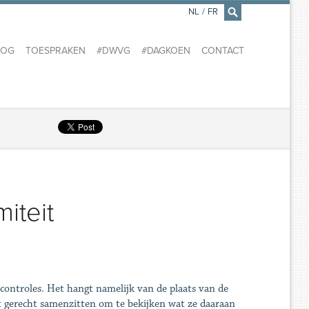
NL
/
FR
×
LOG
TOESPRAKEN
#DWVG
#DAGKOEN
CONTACT
iteit
tscontroles. Het hangt namelijk van de plaats van de
 het gerecht samenzitten om te bekijken wat ze daaraan