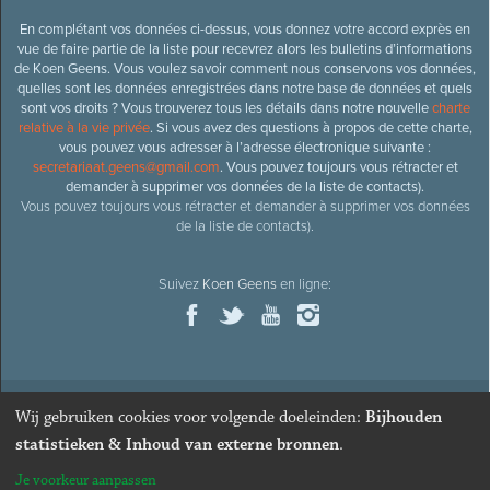
En complétant vos données ci-dessus, vous donnez votre accord exprès en
vue de faire partie de la liste pour recevrez alors les bulletins d’informations
de Koen Geens. Vous voulez savoir comment nous conservons vos données,
quelles sont les données enregistrées dans notre base de données et quels
sont vos droits ? Vous trouverez tous les détails dans notre nouvelle
charte
relative à la vie privée
. Si vous avez des questions à propos de cette charte,
vous pouvez vous adresser à l’adresse électronique suivante :
secretariaat.geens@gmail.com
. Vous pouvez toujours vous rétracter et
demander à supprimer vos données de la liste de contacts).
Vous pouvez toujours vous rétracter et demander à supprimer vos données
de la liste de contacts).
Suivez
Koen Geens
en ligne:
Wij gebruiken cookies voor volgende doeleinden:
Bijhouden
© 2026
Ancien ministre et député honoraire
Koen Geens
· Alle
statistieken & Inhoud van externe bronnen
.
rechten voorbehouden ·
Cookies wijzigen
Je voorkeur aanpassen
Webdesign & développement par Zenjoy de Louvain
. Powered by
Nimbu
.