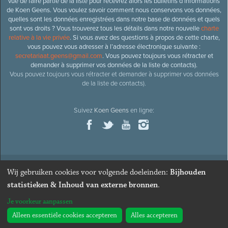
vue de faire partie de la liste pour recevrez alors les bulletins d’informations
de Koen Geens. Vous voulez savoir comment nous conservons vos données,
quelles sont les données enregistrées dans notre base de données et quels
sont vos droits ? Vous trouverez tous les détails dans notre nouvelle
charte
relative à la vie privée
. Si vous avez des questions à propos de cette charte,
vous pouvez vous adresser à l’adresse électronique suivante :
secretariaat.geens@gmail.com
. Vous pouvez toujours vous rétracter et
demander à supprimer vos données de la liste de contacts).
Vous pouvez toujours vous rétracter et demander à supprimer vos données
de la liste de contacts).
Suivez
Koen Geens
en ligne:
Wij gebruiken cookies voor volgende doeleinden:
Bijhouden
© 2026
Ancien ministre et député honoraire
Koen Geens
· Alle
statistieken & Inhoud van externe bronnen
.
rechten voorbehouden ·
Cookies wijzigen
Je voorkeur aanpassen
Webdesign & développement par Zenjoy de Louvain
. Powered by
Nimbu
.
Alleen essentiële cookies accepteren
Alles accepteren