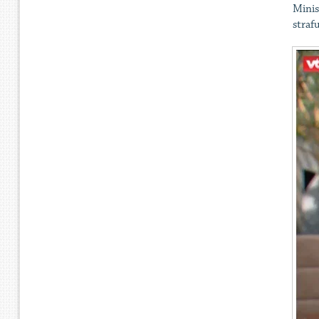
Minis
straf