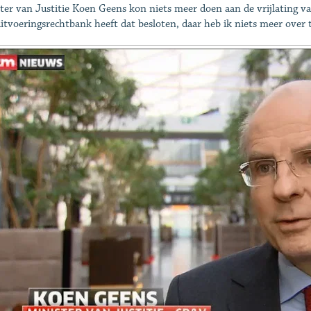
ter van Justitie Koen Geens kon niets meer doen aan de vrijlating 
uitvoeringsrechtbank heeft dat besloten, daar heb ik niets meer over 