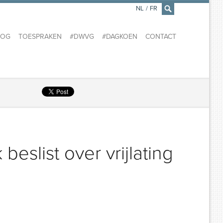
NL
/
FR
×
LOG
TOESPRAKEN
#DWVG
#DAGKOEN
CONTACT
beslist over vrijlating