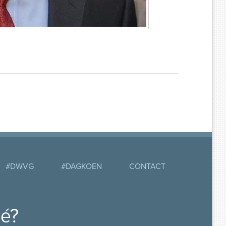
#DWVG
#DAGKOEN
CONTACT
mé?