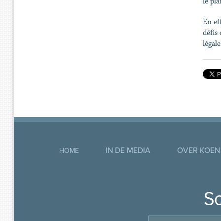
le pl
En ef
défis
légal
IN DE MEDIA
OVER KOEN
HOME
So