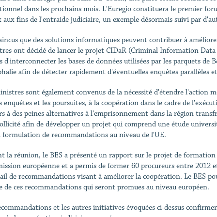
tionnel dans les prochains mois. L'Euregio constituera le premier for
 aux fins de l'entraide judiciaire, un exemple désormais suivi par d'a
incus que des solutions informatiques peuvent contribuer à améliorer 
tres ont décidé de lancer le projet CIDaR (Criminal Information Data Re
es d'interconnecter les bases de données utilisées par les parquets de
halie afin de détecter rapidement d'éventuelles enquêtes parallèles 
inistres sont également convenus de la nécessité d'étendre l'action m
es enquêtes et les poursuites, à la coopération dans le cadre de l'exécu
rs à des peines alternatives à l'emprisonnement dans la région transf
sollicité afin de développer un projet qui comprend une étude universi
a formulation de recommandations au niveau de l'UE.
t la réunion, le BES a présenté un rapport sur le projet de formation j
ssion européenne et a permis de former 60 procureurs entre 2012 et 2
ail de recommandations visant à améliorer la coopération. Le BES pours
 de ces recommandations qui seront promues au niveau européen.
ecommandations et les autres initiatives évoquées ci-dessus confirment