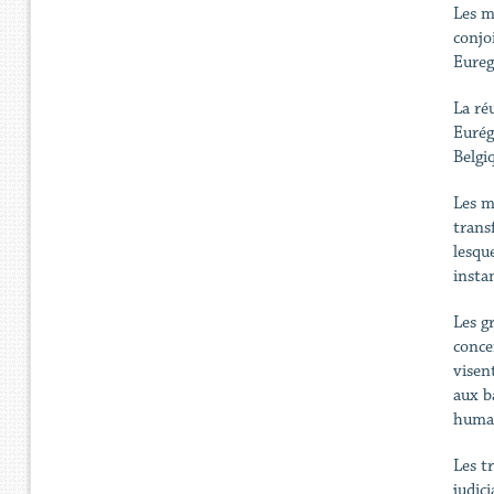
Les m
conjo
Eureg
La ré
Eurég
Belgi
Les m
trans
lesqu
insta
Les g
conce
visen
aux ba
humai
Les t
judic