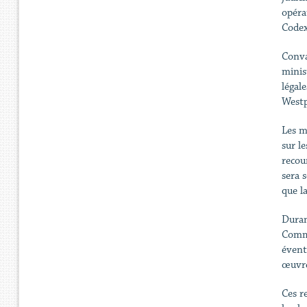
opéra
Codex
Conva
minis
légal
Westp
Les m
sur l
recou
sera 
que l
Duran
Commi
évent
œuvre
Ces r