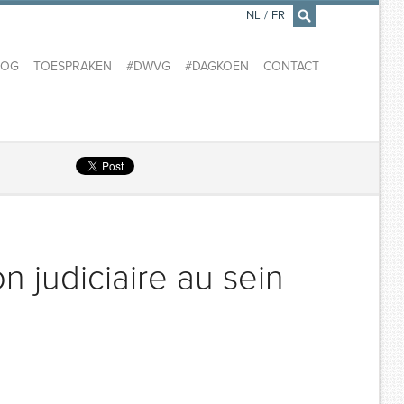
NL
/
FR
×
LOG
TOESPRAKEN
#DWVG
#DAGKOEN
CONTACT
 judiciaire au sein