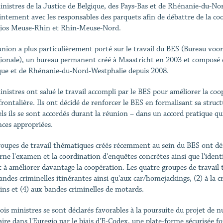
inistres de la Justice de Belgique, des Pays-Bas et de Rhénanie-du-Nor
intement avec les responsables des parquets afin de débattre de la coo
ios Meuse-Rhin et Rhin-Meuse-Nord.
union a plus particulièrement porté sur le travail du BES (Bureau vo
ionale), un bureau permanent créé à Maastricht en 2003 et composé d
que et de Rhénanie-du-Nord-Westphalie depuis 2008.
inistres ont salué le travail accompli par le BES pour améliorer la coo
frontalière. Ils ont décidé de renforcer le BES en formalisant sa stru
els ils se sont accordés durant la réunion – dans un accord pratique qui
nces appropriées.
roupes de travail thématiques créés récemment au sein du BES ont dé
rne l'examen et la coordination d'enquêtes concrètes ainsi que l'identi
t à améliorer davantage la coopération. Les quatre groupes de travail 
ndes criminelles itinérantes ainsi qu'aux car/homejackings, (2) à la crim
ns et (4) aux bandes criminelles de motards.
rois ministres se sont déclarés favorables à la poursuite du projet d
iaire dans l'Euregio par le biais d'E-Codex, une plate-forme sécurisée 