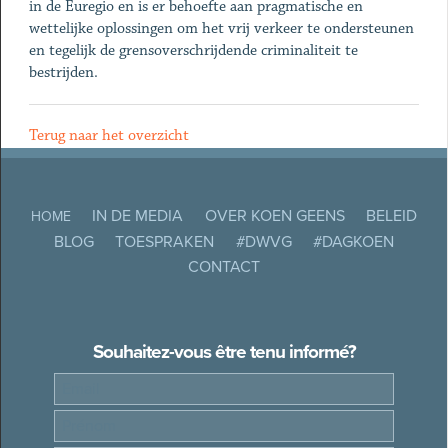
in de Euregio en is er behoefte aan pragmatische en
wettelijke oplossingen om het vrij verkeer te ondersteunen
en tegelijk de grensoverschrijdende criminaliteit te
bestrijden.
Terug naar het overzicht
IN DE MEDIA
OVER KOEN GEENS
BELEID
HOME
BLOG
TOESPRAKEN
#DWVG
#DAGKOEN
CONTACT
Souhaitez-vous être tenu informé?