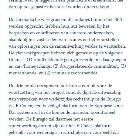
termijn vast te leggen in een praktische overeenkomst die
dan op het gepaste niveau zal worden ondertekend.
De thematische werkgroepen die onlangs binnen het BES
werden opgericht, hebben hun nut bewezen bij het
bespreken en coördineren van concrete onderzoeken,
alsook bij het vaststellen van lacunes en het voorstellen
van oplossingen om de samenwerking verder te versterken.
De vier werkgroepen hebben zich gefocust op de volgende
thema's: (1) rondtrekkende georganiseerde misdaadgroepen
en car-/homejackings, (2) druggerelateerde criminaliteit, (3)
mensenhandel en (4) criminele motorbendes.
De drie ministers spraken ook hun steun uit voor de
voortzetting van het project rond de digitale uitwisseling
van verzoeken voor wederzijdse rechtshulp in de Euregio
via E-Codex, een beveiligd platform van de Europese Unie.
Dat systeem zal in de komende maanden operationeel
worden. De Euregio zal daarmee het eerste
samenwerkingsforum zijn dat het E-Codex-platform
gebruikt voor wederzijdse rechtshulp, een voorbeeld dat