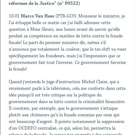
réformes de la Justice" (n° P0522)
10.01
Marco Van Hees
(PTB-GO!): Monsieur le ministre, je
l'ai échappé belle ce matin car j'ai failli adresser cette
question à Mme Sleurs, une heure avant de savoir qu'elle
perdait sa compétence en matière de lutte contre la fraude
fiscale! Le parti du premier ministre dit, même s'il
n'annonce pas totalement la couleur, que le
tax shift
va viser
spécifiquement les fraudeurs, mais j'ai l'impression que ce
gouvernement fait tout l'inverse. Ce gouvernement favorise
la fraude!
Quand j'entends le juge d'instruction Michel Claise, qui a
récemment parlé à la télévision, cela me conforte dans cette
idée puisqu'il est très critique sur la politique du
gouvernement dans sa lutte contre la criminalité financière.
Il constate, par exemple, que le gouvernement s'attaque
plutôt aux chômeurs qu'à la fraude commise par ceux qui
ont beaucoup d'argent. Il pointe notamment la suppression
d'un OCDEFO centralisé, ce qui, selon lui, permettra la
relance de la fraude. Je pense par exemple à des carrousels