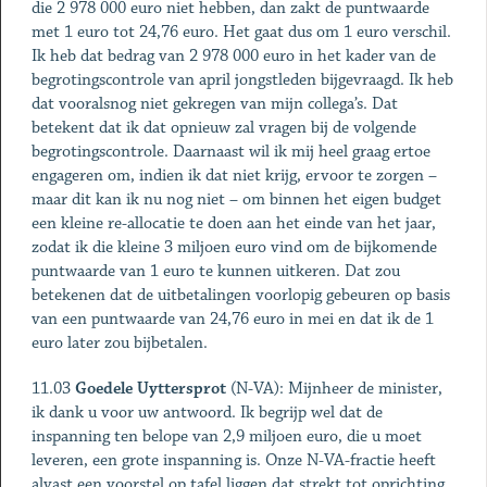
die 2 978 000 euro niet hebben, dan zakt de puntwaarde
met 1 euro tot 24,76 euro. Het gaat dus om 1 euro verschil.
Ik heb dat bedrag van 2 978 000 euro in het kader van de
begrotingscontrole van april jongstleden bijgevraagd. Ik heb
dat vooralsnog niet gekregen van mijn collega’s. Dat
betekent dat ik dat opnieuw zal vragen bij de volgende
begrotingscontrole. Daarnaast wil ik mij heel graag ertoe
engageren om, indien ik dat niet krijg, ervoor te zorgen –
maar dit kan ik nu nog niet – om binnen het eigen budget
een kleine re-allocatie te doen aan het einde van het jaar,
zodat ik die kleine 3 miljoen euro vind om de bijkomende
puntwaarde van 1 euro te kunnen uitkeren. Dat zou
betekenen dat de uitbetalingen voorlopig gebeuren op basis
van een puntwaarde van 24,76 euro in mei en dat ik de 1
euro later zou bijbetalen.
11.03
Goedele Uyttersprot
(N-VA): Mijnheer de minister,
ik dank u voor uw antwoord. Ik begrijp wel dat de
inspanning ten belope van 2,9 miljoen euro, die u moet
leveren, een grote inspanning is. Onze N-VA-fractie heeft
alvast een voorstel op tafel liggen dat strekt tot oprichting