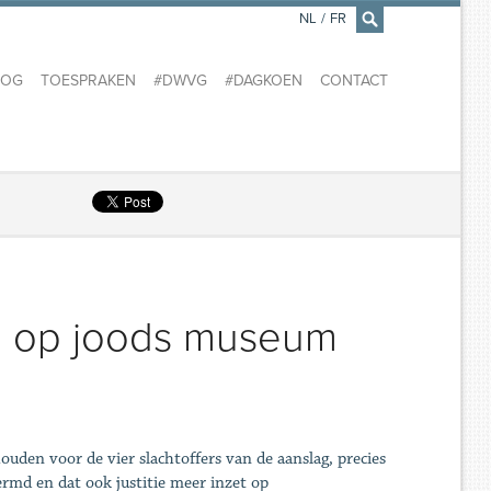
NL
/
FR
×
LOG
TOESPRAKEN
#DWVG
#DAGKOEN
CONTACT
ag op joods museum
uden voor de vier slachtoffers van de aanslag, precies
rmd en dat ook justitie meer inzet op