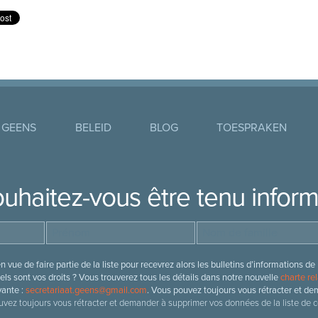
 GEENS
BELEID
BLOG
TOESPRAKEN
uhaitez-vous être tenu infor
 vue de faire partie de la liste pour recevrez alors les bulletins d’information
ls sont vos droits ? Vous trouverez tous les détails dans notre nouvelle
charte rel
vante :
secretariaat.geens@gmail.com
. Vous pouvez toujours vous rétracter et de
vez toujours vous rétracter et demander à supprimer vos données de la liste de c