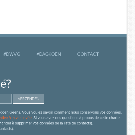
#DWVG
#DAGKOEN
CONTACT
mé?
s de Koen Geens. Vous voulez savoir comment nous conservons vos données,
ative à la vie privée
. Si vous avez des questions à propos de cette charte,
mander à supprimer vos données de la liste de contacts).
ontacts).