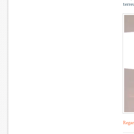
terre
Regar