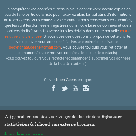
En complétant vos données ci-dessus, vous donnez votre accord exprès en
vue de faire partie de la liste pour recevrez alors les bulletins d’informations
de Koen Geens. Vous voulez savoir comment nous conservons vos données,
quelles sont les données enregistrées dans notre base de données et quels
sont vos droits ? Vous trouverez tous les détails dans notre nouvelle
charte
relative à la vie privée
. Si vous avez des questions à propos de cette charte,
vous pouvez vous adresser à l’adresse électronique suivante :
secretariaat.geens@gmail.com
. Vous pouvez toujours vous rétracter et
demander à supprimer vos données de la liste de contacts).
Vous pouvez toujours vous rétracter et demander à supprimer vos données
de la liste de contacts).
Suivez
Koen Geens
en ligne:
Wij gebruiken cookies voor volgende doeleinden:
Bijhouden
© 2026
Ancien ministre et député honoraire
Koen Geens
· Alle
statistieken & Inhoud van externe bronnen
.
rechten voorbehouden ·
Cookies wijzigen
Je voorkeur aanpassen
Webdesign & développement par Zenjoy de Louvain
. Powered by
Nimbu
.