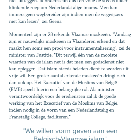
niet uitleggen. Ik ondersteun dus ten volle de steeds luider
klinkende roep om Nederlandstalige imams. Men kan
immers geen wegbereider zijn indien men de wegwijzers
niet kan lezen", zei Geens.
Momenteel zijn er 28 erkende Vlaamse moskeeën. "Vandaag
zijn er nauwelijks moskeeën in Vlaanderen erkend en dat
maakt hen soms een prooi voor instrumentalisering", zei de
minister van Justitie. "Dit terwijl één van de mooiste
waarden van de islam net is dat men een godsdienst niet
kan opleggen. Dat islam steeds beleden dient te worden uit
vrije wil. Een groter aantal erkende moskeeën dringt zich
dan ook op. Het Executief van de Moslims van België
(EMB) speelt hierin een belangrijke rol. Als minister
verantwoordelijk voor de erediensten zal ik de goede
werking van het Executief van de Moslims van België,
indien nodig in de vorm van een Nederlandstalig en
Franstalig College, faciliteren."
"We willen vorm geven aan een
Belgisch-Vlaamse islam"