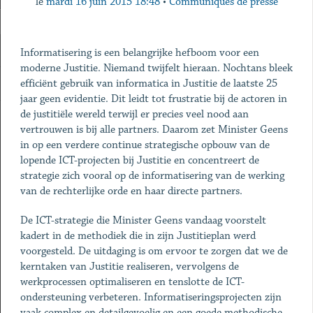
le
mardi 16 juin 2015 18:48
•
Communiqués de presse
Informatisering is een belangrijke hefboom voor een
moderne Justitie. Niemand twijfelt hieraan. Nochtans bleek
efficiënt gebruik van informatica in Justitie de laatste 25
jaar geen evidentie. Dit leidt tot frustratie bij de actoren in
de justitiële wereld terwijl er precies veel nood aan
vertrouwen is bij alle partners. Daarom zet Minister Geens
in op een verdere continue strategische opbouw van de
lopende ICT-projecten bij Justitie en concentreert de
strategie zich vooral op de informatisering van de werking
van de rechterlijke orde en haar directe partners.
De ICT-strategie die Minister Geens vandaag voorstelt
kadert in de methodiek die in zijn Justitieplan werd
voorgesteld. De uitdaging is om ervoor te zorgen dat we de
kerntaken van Justitie realiseren, vervolgens de
werkprocessen optimaliseren en tenslotte de ICT-
ondersteuning verbeteren. Informatiseringsprojecten zijn
vaak complex en detailgevoelig en een goede methodische