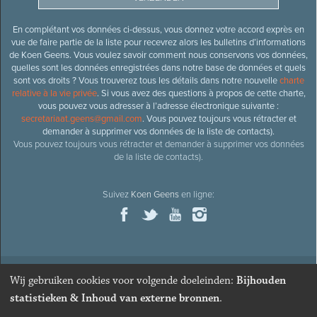
En complétant vos données ci-dessus, vous donnez votre accord exprès en
vue de faire partie de la liste pour recevrez alors les bulletins d’informations
de Koen Geens. Vous voulez savoir comment nous conservons vos données,
quelles sont les données enregistrées dans notre base de données et quels
sont vos droits ? Vous trouverez tous les détails dans notre nouvelle
charte
relative à la vie privée
. Si vous avez des questions à propos de cette charte,
vous pouvez vous adresser à l’adresse électronique suivante :
secretariaat.geens@gmail.com
. Vous pouvez toujours vous rétracter et
demander à supprimer vos données de la liste de contacts).
Vous pouvez toujours vous rétracter et demander à supprimer vos données
de la liste de contacts).
Suivez
Koen Geens
en ligne:
Wij gebruiken cookies voor volgende doeleinden:
Bijhouden
© 2026
Ancien ministre et député honoraire
Koen Geens
· Alle
statistieken & Inhoud van externe bronnen
.
rechten voorbehouden ·
Cookies wijzigen