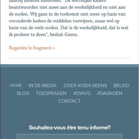
daarbij moeten sneuvelen. "De wettelijke kaders
beantwoorden niet meer aan de werkelijkheid en niet aan
de noden. Wij gaan in de toekomst niet meer op basis van
verouderde kaders de middelen toewijzen, maar wel op
basis van de reële noden. Dat is de werkelijkheid, dat is wat
ik probeer te doen", besluit Geens.
Regardez le fragment »
IN DE MEDIA
OVER KOEN GEENS
BELEID
HOME
BLOG
TOESPRAKEN
#DWVG
#DAGKOEN
CONTACT
Souhaitez-vous être tenu informé?