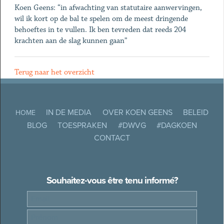
Koen Geens: “in afwachting van statutaire aanwervingen,
wil ik kort op de bal te spelen om de meest dringende
behoeftes in te vullen. Ik ben tevreden dat reeds 204
krachten aan de slag kunnen gaan”
Terug naar het overzicht
IN DE MEDIA
OVER KOEN GEENS
BELEID
HOME
BLOG
TOESPRAKEN
#DWVG
#DAGKOEN
CONTACT
Souhaitez-vous être tenu informé?