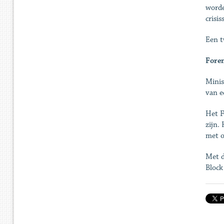
worde
crisis
Een t
Foren
Minis
van e
Het F
zijn.
met o
Met d
Block