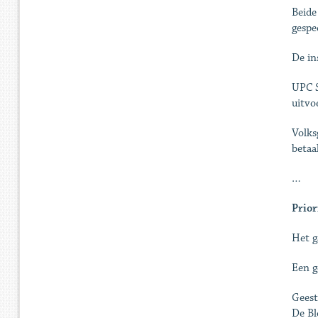
Beide
gespe
De in
UPC S
uitvo
Volks
betaa
…
Prior
Het g
Een g
Geest
De Bl