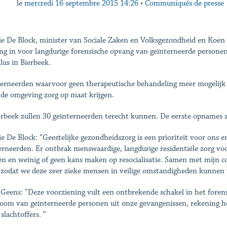
le
mercredi 16 septembre 2015 14:26
•
Communiqués de presse
e De Block, minister van Sociale Zaken en Volksgezondheid en Koen 
ing in voor langdurige forensische opvang van geïnterneerde personen
lus in Bierbeek.
erneerden waarvoor geen therapeutische behandeling meer mogelijk is,
de omgeving zorg op maat krijgen.
erbeek zullen 30 geïnterneerden terecht kunnen. De eerste opnames z
e De Block: “Geestelijke gezondheidszorg is een prioriteit voor ons 
erneerden. Er ontbrak menswaardige, langdurige residentiële zorg v
n en weinig of geen kans maken op resocialisatie. Samen met mijn co
 zodat we deze zeer zieke mensen in veilige omstandigheden kunnen 
Geens: “Deze voorziening vult een ontbrekende schakel in het forensis
room van geïnterneerde personen uit onze gevangenissen, rekening h
slachtoffers. ”