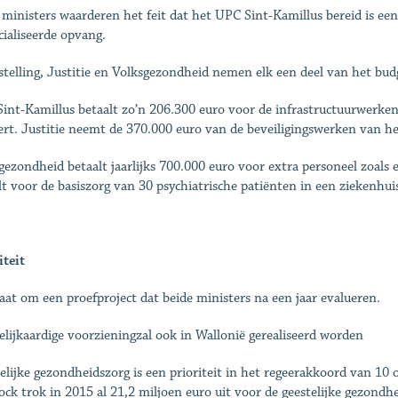
 ministers waarderen het feit dat het UPC Sint-Kamillus bereid is een
cialiseerde opvang.
stelling, Justitie en Volksgezondheid nemen elk een deel van het bu
int-Kamillus betaalt zo’n 206.300 euro voor de infrastructuurwerken
ert. Justitie neemt de 370.000 euro van de beveiligingswerken van he
gezondheid betaalt jaarlijks 700.000 euro voor extra personeel zoals
lt voor de basiszorg van 30 psychiatrische patiënten in een ziekenhui
iteit
aat om een proefproject dat beide ministers na een jaar evalueren.
elijkaardige voorzieningzal ook in Wallonië gerealiseerd worden
elijke gezondheidszorg is een prioriteit in het regeerakkoord van 1
ock trok in 2015 al 21,2 miljoen euro uit voor de geestelijke gezond