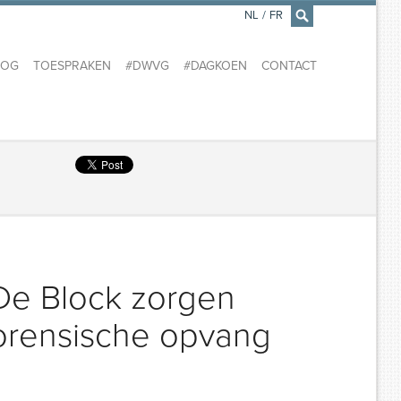
NL
/
FR
×
LOG
TOESPRAKEN
#DWVG
#DAGKOEN
CONTACT
e Block zorgen
orensische opvang