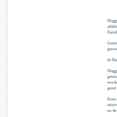
Maggi
afdel
Kamil
Geïnt
gezon
In Bi
Maggi
geïnt
worde
gezet
Koen 
uitst
en de 